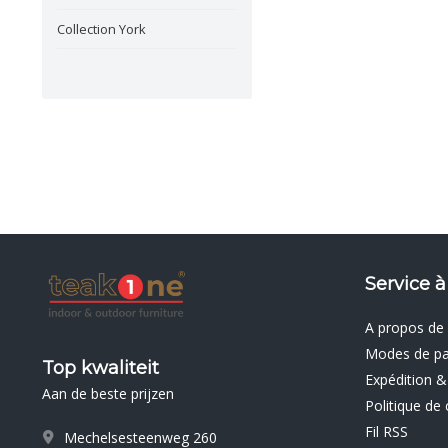
Collection York
Service à
A propos de
Modes de p
Top kwaliteit
Expédition &
Aan de beste prijzen
Politique de 
Fil RSS
Mechelsesteenweg 260