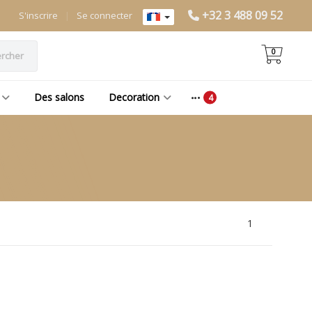
+32 3 488 09 52
S'inscrire
|
Se connecter
0
rcher
Des salons
Decoration
1