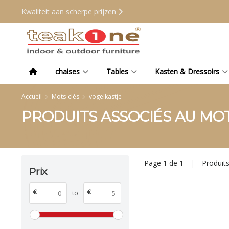
Kwaliteit aan scherpe prijzen
chaises
Tables
Kasten & Dressoirs
Accueil
Mots-clés
vogelkastje
PRODUITS ASSOCIÉS AU MO
Page 1 de 1
|
Produit
Prix
€
€
to