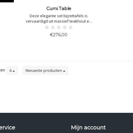
Cumi Table
Deze elegante set bijzettafels is
vervaardigd uit massief teakhout en
combineert een natuurlijke uitstraling
met functioneel design. Dankzij de
€276,00
verschillende hoogtes kunnen de
tafeltjes samen gebruikt worden voor
een speels effect of afzonderlijk
geplaats
ten
6
Nieuwste producten
ervice
Mijn account