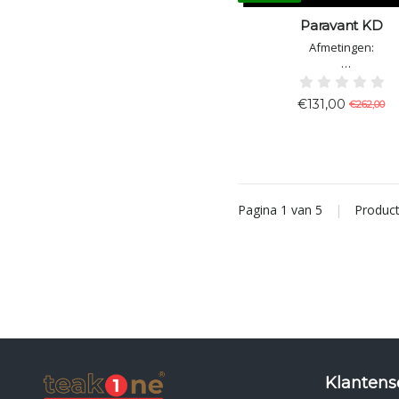
Paravant KD
Afmetingen:
H: 165cm
B: 120cm
€131,00
€262,00
D: 13cm
Pagina 1 van 5
|
Produc
Klantens