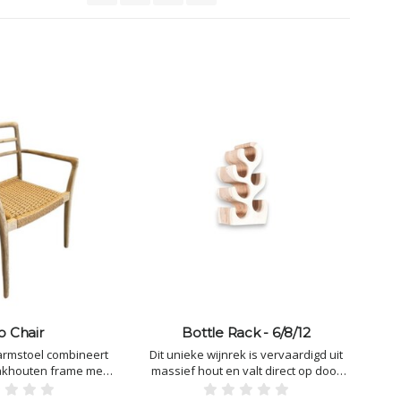
o Chair
Bottle Rack - 6/8/12
armstoel combineert
Dit unieke wijnrek is vervaardigd uit
eakhouten frame met
massief hout en valt direct op door
chten zitting van
zijn vloeiende, sculpturale ontwerp.