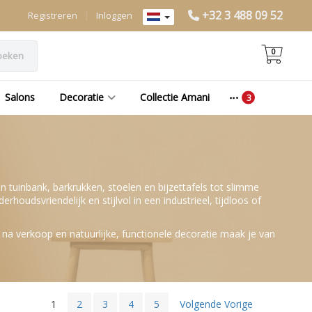
+32 3 488 09 52
Registreren
|
Inloggen
0
oeken
Salons
Decoratie
Collectie Amani
 tuinbank, barkrukken, stoelen en bijzettafels tot slimme
udsvriendelijk en stijlvol in een industrieel, tijdloos of
t na verkoop en natuurlijke, functionele decoratie maak je van
1
2
3
4
5
Volgende Vorige