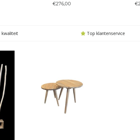
rfijnde
van natuurlijk touw. De afgeronde
natuurlijk touw
€276,00
€2
abele zit
armleuningen en ergonomische vorm
en subtiel ge
rme,
zorgen voor optimaal zitcomfort,
zorgen voor een 
kzij het
terwijl de natuurlijke materialen een
aangenaam zitc
warme en ti
tijdlo
kwaliteit
Top klantenservice