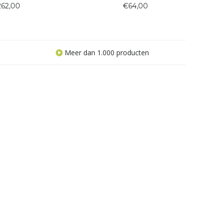
. De open rugleuning
De organische vormen creëren niet
62,00
€64,00
bogen armleuningen
alleen een opvallende uitstraling,
lichte uitstraling en
maar bieden ook een veilige en
omfort. Dankzij het
elegante manier om meerdere
ze ontwerp
wijnflessen op t
Meer dan 1.000 producten