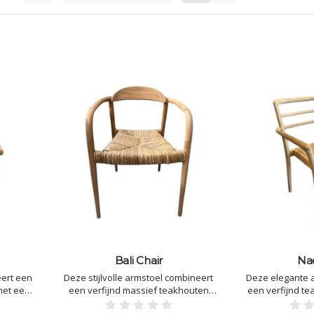
Bali Chair
Na
eert een
Deze stijlvolle armstoel combineert
Deze elegante 
met een
een verfijnd massief teakhouten
een verfijnd t
gleuning
frame met een handgevlochten zitting
een handgevlo