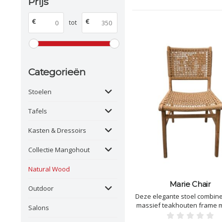
Prijs
€
€
tot
Categorieën
Stoelen
Tafels
Kasten & Dressoirs
Collectie Mangohout
Natural Wood
Marie Chair
Outdoor
Deze elegante stoel combin
massief teakhouten frame 
Salons
handgevlochten zitting en ru