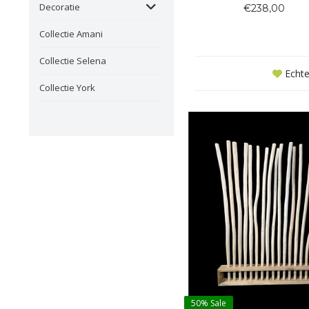
van natuurlijk touw. Het ve
Decoratie
€238,00
vlechtwerk biedt een comfort
en geeft de stoel een wa
Collectie Amani
ambachtelijke uitstraling. Dan
tijdloze
Collectie Selena
Echte 
Collectie York
50%
Sale