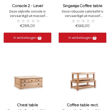
Console 2 - Level
Singaraja Coffee table
Deze stijlvolle console is
Deze robuuste salontafel is
vervaardigd uit massief
vervaardigd uit massief
teakhout en kenmerkt zich door
teakhout en combineert een
zijn tijdloze, minimalistische
tijdloos design met praktische
€288,00
€666,00
vormgeving. Het ruime
functionaliteit. Het ruime
bovenblad biedt plaats voor
tafelblad biedt voldoende
In winkelwagen
In winkelwagen
decoratieve accessoires, terwijl
plaats voor decoratie, hapjes of
de praktische onderplank extra
drankjes, terwijl de open
ruimte creëert voor manden,
legplank ideaal is voor tijdschri
Chest table
Coffee table rect.