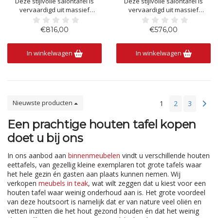
Deze stijlvolle salontafel is
Deze stijlvolle salontafel is
vervaardigd uit massief
vervaardigd uit massief
teakhout en combineert een
teakhout en combineert een
warme, natuurlijke uitstraling
warme, natuurlijke uitstraling
€816,00
€576,00
met praktische functionaliteit.
met een functioneel ontwerp.
De drie bovenladen en ruime
Het ruime tafelblad biedt volop
In winkelwagen
In winkelwagen
onderlade bieden volop
plaats voor decoratie, boeken,
opbergruimte voor
hapjes of drankjes, terwijl de
afstandsbedieningen,
open legplank extra
tijdschriften en ande
Nieuwste producten
1
2
3
Een prachtige houten tafel kopen
doet u bij ons
In ons aanbod aan
binnenmeubelen
vindt u verschillende houten
eettafels, van gezellig kleine exemplaren tot grote tafels waar
het hele gezin én gasten aan plaats kunnen nemen. Wij
verkopen
meubels in teak
, wat wilt zeggen dat u kiest voor een
houten tafel waar weinig onderhoud aan is. Het grote voordeel
van deze houtsoort is namelijk dat er van nature veel oliën en
vetten inzitten die het hout gezond houden én dat het weinig