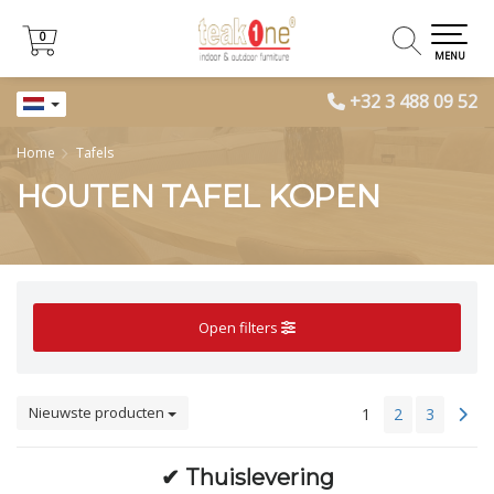
0
0
MENU
+32 3 488 09 52
Home
Tafels
HOUTEN TAFEL KOPEN
Open filters
Nieuwste producten
1
2
3
✔
Thuislevering