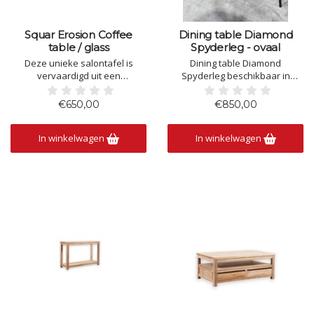
Squar Erosion Coffee
Dining table Diamond
table / glass
Spyderleg - ovaal
Deze unieke salontafel is
Dining table Diamond
vervaardigd uit een
Spyderleg beschikbaar in
authentieke teakwortel en
200cm/250cm
afgewerkt met een strak glazen
€650,00
€850,00
blad. De grillige vormen,
natuurlijke houtstructuren en
In winkelwagen
In winkelwagen
warme kleurnuances maken
elk exemplaar volledig uniek.
Een opvallend designstuk dat
de schoonhei