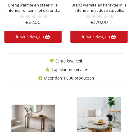
Breng warmte en sfeer in je
Breng warmte en karakter in je
interieur of tuin met dit ronde
interieur met deze stijlvolle
houten bijzettafeltje van
sidetable van massief hout.
massief hout. Dankzij het
Dankzij het robuuste ontwerp,
€82,00
€170,00
robuuste blad met natuurlijke
de natuurlijke houttekening en
houtstructuur en de stevige
het praktische onderblad
In winkelwagen
In winkelwagen
poten heeft dit tafeltje een
combineert deze tafel
authentieke uitstraling die
functionaliteit met een tijdloze
perfect past binnen een mode
uitstraling. Perfect voor
Echte kwaliteit
Top klantenservice
Meer dan 1.000 producten