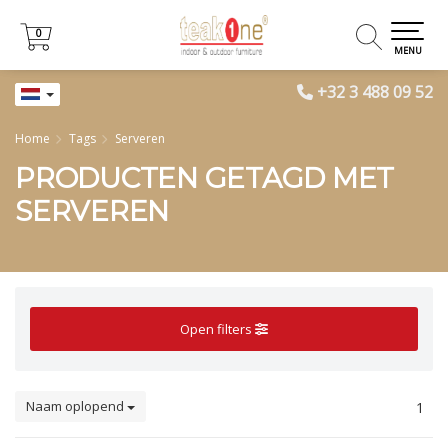
0
0
MENU
+32 3 488 09 52
Home
Tags
Serveren
PRODUCTEN GETAGD MET
SERVEREN
Open filters
Naam oplopend
1