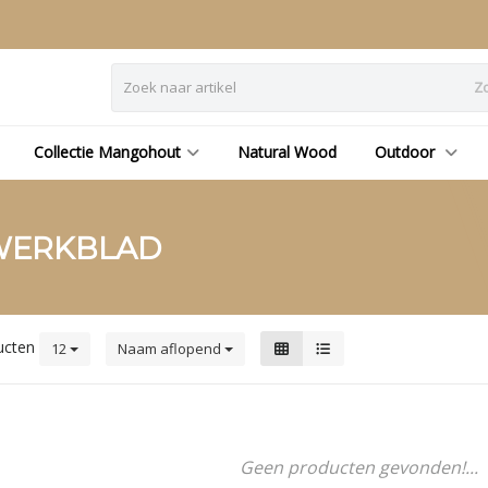
Z
Collectie Mangohout
Natural Wood
Outdoor
WERKBLAD
ucten
12
Naam aflopend
Geen producten gevonden!...