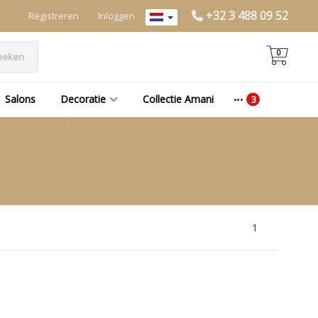
+32 3 488 09 52
Registreren
|
Inloggen
0
oeken
Salons
Decoratie
Collectie Amani
1