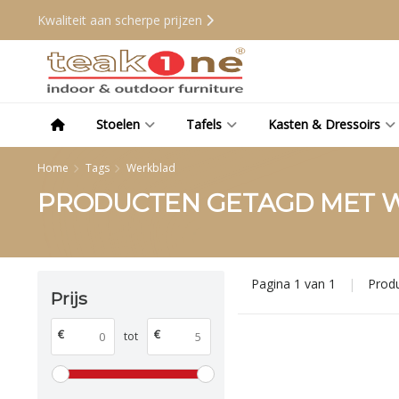
Kwaliteit aan scherpe prijzen
Stoelen
Tafels
Kasten & Dressoirs
Home
Tags
Werkblad
PRODUCTEN GETAGD MET 
Pagina 1 van 1
|
Prod
Prijs
€
€
tot