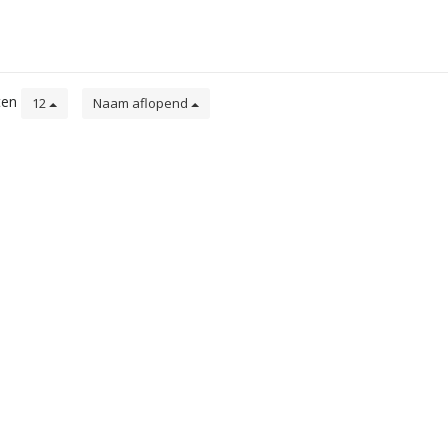
ten
12
Naam aflopend