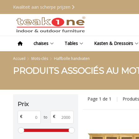
Kwaliteit aan scherpe prijzen
chaises
Tables
Kasten & Dressoirs
Accueil
Mots-clés
Halfbolle handvaten
PRODUITS ASSOCIÉS AU MO
Page 1 de 1
|
Produit
Prix
€
€
to