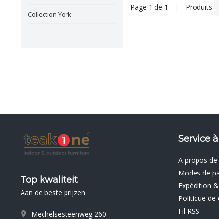
Page 1 de 1
|
Produits
Collection York
Service à
A propos de
Modes de p
Top kwaliteit
Expédition &
Aan de beste prijzen
Politique de 
Fil RSS
Mechelsesteenweg 260