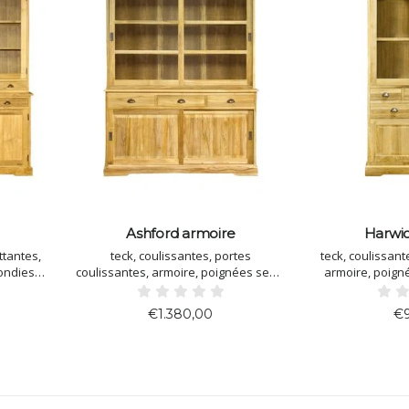
Ashford armoire
Harwic
ttantes,
teck, coulissantes, portes
teck, coulissant
ondies,
coulissantes, armoire, poignées semi-
armoire, poign
210
courbes
taille: Lx
€1.380,00
€9