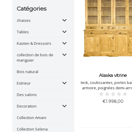
Catégories
chaises
Tables
Kasten & Dressoirs
collection de bois de
manguier
Bois natural
Alaska vitrine
teck, coulissantes, portes ba
Extrieur
armoire, poignées demi-arr
taille: LxPxH = 200x53x
Des salons
€1.998,00
Decoration
Collection Amani
Collection Selena