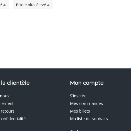
6
Prix le plus élevé
 la clientèle
Mon compte
 nous
S'inscrire
aiement
Mes commandes
 retours
Mes billets
confidentialité
Ma liste de souhaits