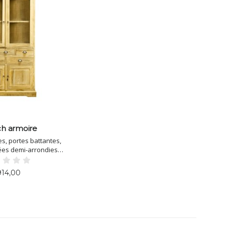
h armoire
es, portes battantes,
ées demi-arrondies,
PxH = 200x53x210
14,00