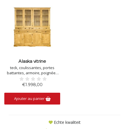
Alaska vitrine
teck, coulissantes, portes
battantes, armoire, poignées
demi-arrondies, taille: LxPxH =
200x53x210
€1.998,00
Ajouter au panier
Echte kwaliteit