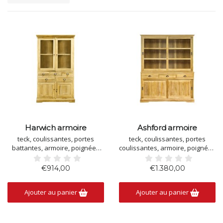
Harwich armoire
Ashford armoire
teck, coulissantes, portes
teck, coulissantes, portes
battantes, armoire, poignées
coulissantes, armoire, poignées
demi-arrondies, taille: LxPxH =
semi-courbes
200x53x210
€914,00
€1.380,00
Ajouter au panier
Ajouter au panier