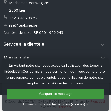
Mechelsesteenweg 260
2500 Lier
+32 3 488 09 52
ilse@teakone.be
Numéro de taxe: BE 0501 922 243
Service à la clientèle
Mon compte
En visitant notre site, vous acceptez l'utilisation des témoins
Infolettre
(cookies). Ces derniers nous permettent de mieux comprendre
la provenance de notre clientèle et son utilisation de notre site,
en plus d'en améliorer les fonctions.
Masquer ce message
© Copyright 2026 TEAK ONE / VERKOOPSHAL LIER
- Theme by
Frontlabel
-
En savoir plus sur les témoins (cookies) »
Powered by
Lightspeed