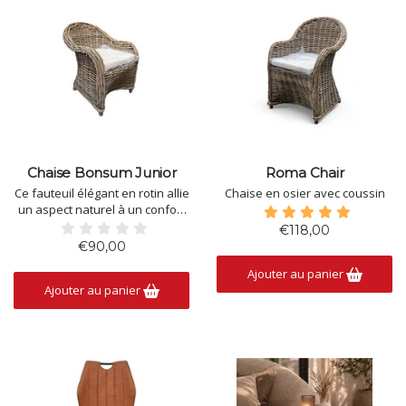
Chaise Bonsum Junior
Roma Chair
Ce fauteuil élégant en rotin allie
Chaise en osier avec coussin
un aspect naturel à un confort
d'assise optimal. Son tressage
€118,00
raffiné, ses accoudoirs
€90,00
confortables et son coussin
Ajouter au panier
d'assise inclus garantissent
Ajouter au panier
une détente absolue. Grâce à
son design intemporel et à ses
tons naturels cha