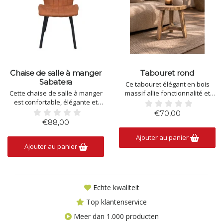
Chaise de salle à manger
Tabouret rond
Sabatera
Ce tabouret élégant en bois
Cette chaise de salle à manger
massif allie fonctionnalité et
est confortable, élégante et
esthétique chaleureuse et
intemporelle. En conséquence,
naturelle. Grâce à son plateau
€70,00
il s’intègre dans l’intérieur de
rond robuste et à ses pieds
€88,00
chacun.
solides, il est idéal comme table
Ajouter au panier
A une base en métal noir, est
d'appoint, élément de
Ajouter au panier
robuste et de haute qualité,
décoration ou siège
également facile à entretenir.
supplémentaire.
Couleurs: Cognac / gris / taup
Echte kwaliteit
Top klantenservice
Meer dan 1.000 producten