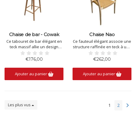
Chaise de bar - Cowak
Chaise Nao
Ce tabouret de bar élégant en
Ce fauteuil élégant associe une
teck massif allie un design
structure raffinée en teck à une
raffiné à une grande
assise tressée à la main en
robustesse. Son assise aux
corde naturelle. Son dossier
€176,00
€262,00
formes organiques et ses pieds
ajouré et ses accoudoirs
légèrement évasés assurent
légèrement incurvés lui
Ajouter au panier
Ajouter au panier
un confort optimal et une allure
confèrent une allure légère et
élégante. Idéal pour un bar
un confort d'assise optimal.
extérieur, un îlot de cuisine
Grâce à son design intem
Les plus vus
1
2