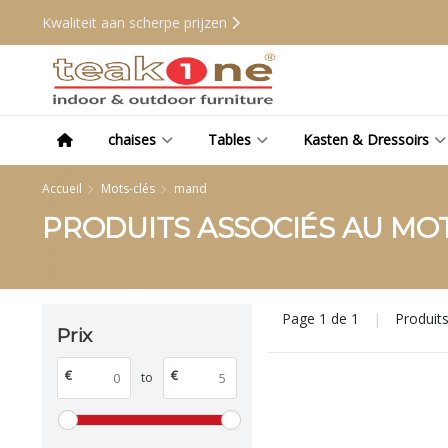
Kwaliteit aan scherpe prijzen
chaises
Tables
Kasten & Dressoirs
Accueil
Mots-clés
mand
PRODUITS ASSOCIÉS AU MO
Page 1 de 1
|
Produit
Prix
€
€
to