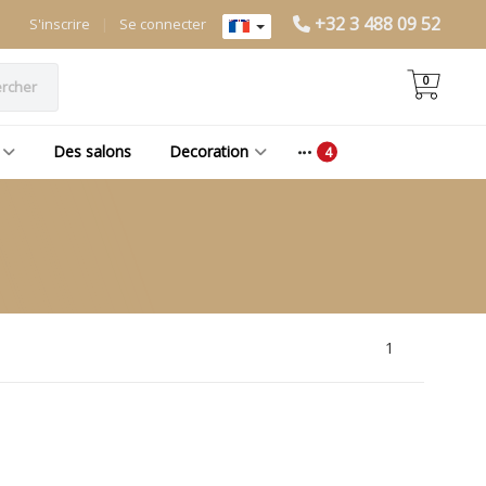
+32 3 488 09 52
S'inscrire
|
Se connecter
0
rcher
Des salons
Decoration
1