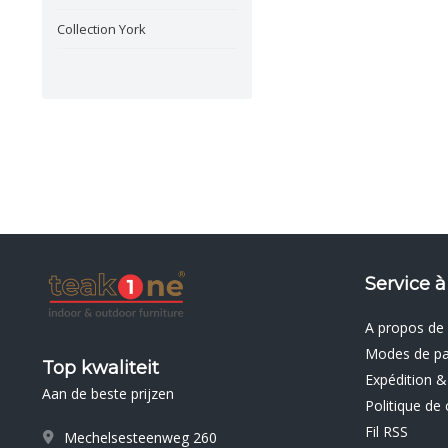
Collection York
Service à
A propos de
Modes de p
Top kwaliteit
Expédition &
Aan de beste prijzen
Politique de 
Fil RSS
Mechelsesteenweg 260