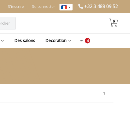
+32 3 488 09 52
S'inscrire
|
Se connecter
0
rcher
Des salons
Decoration
1