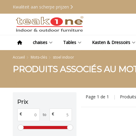
Kwaliteit aan scherpe prijzen
chaises
Tables
Kasten & Dressoirs
Accueil
Mots-clés
stoel indoor
PRODUITS ASSOCIÉS AU MO
Page 1 de 1
|
Produit
Prix
€
€
to