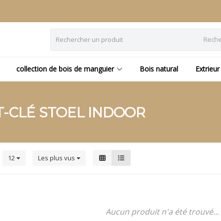
Reche
collection de bois de manguier
Bois natural
Extrieur
T-CLÉ STOEL INDOOR
s
12
Les plus vus
Aucun produit n'a été trouvé...