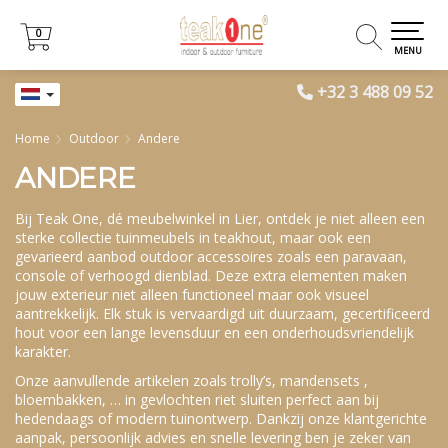
0
0
MENU
+32 3 488 09 52
Home
Outdoor
Andere
ANDERE
Bij Teak One, dé meubelwinkel in Lier, ontdek je niet alleen een
sterke collectie tuinmeubels in teakhout, maar ook een
gevarieerd aanbod outdoor accessoires zoals een paravaan,
console of verhoogd dienblad. Deze extra elementen maken
jouw exterieur niet alleen functioneel maar ook visueel
aantrekkelijk. Elk stuk is vervaardigd uit duurzaam, gecertificeerd
hout voor een lange levensduur en een onderhoudsvriendelijk
karakter.
Onze aanvullende artikelen zoals trolly’s, mandensets ,
bloembakken, … in gevlochten riet sluiten perfect aan bij
hedendaags of modern tuinontwerp. Dankzij onze klantgerichte
aanpak, persoonlijk advies en snelle levering ben je zeker van