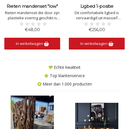
Rieten mandenset "low"
Ligbed 1-positie
Rieten mandenset die door zijn
Dit comfortabele ligbed is
plastieke voering geschikt is
vervaardigd uit massief
voor zowel bloemen als
teakhout en biedt alles wat u
planten in te zetten. Het riet
nodig heeft om optimaal te
€48,00
€256,00
zorgt eveneens voor en warme
ontspannen in de tuin, op het
natuurlijke look.
terras of aan het zwembad. De
In winkelwagen
In winkelwagen
SET / 2
verstelbare rugleuning kan
1. DIA 40cm , H-30cm
eenvoudig in verschillende
2. DIA 25cm , H-25cm
standen worden geplaatst,
zodat u
Echte kwaliteit
Top klantenservice
Meer dan 1.000 producten