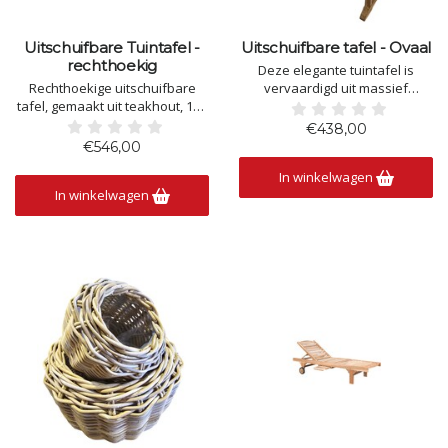
Uitschuifbare Tuintafel -
Uitschuifbare tafel - Ovaal
rechthoekig
Deze elegante tuintafel is
Rechthoekige uitschuifbare
vervaardigd uit massief
tafel, gemaakt uit teakhout, 100
teakhout en combineert tijdloos
x 180 /240cm . In uitstekende
design met optimaal
€438,00
kwaliteit.
gebruiksgemak. Dankzij het
€546,00
Onderhoudsvriendelijk..
slimme uitschuifbare systeem
In winkelwagen
Direct leverbaar uit stock.
kan de tafel eenvoudig worden
In winkelwagen
vergroot wanneer extra
zitplaatsen nodig zijn. Het
duurzame teakho