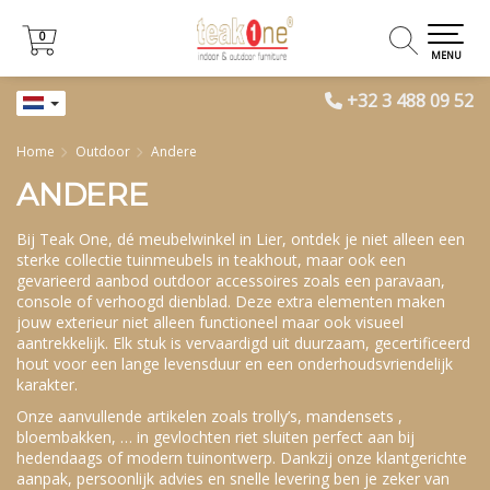
0
0
MENU
+32 3 488 09 52
Home
Outdoor
Andere
ANDERE
Bij Teak One, dé meubelwinkel in Lier, ontdek je niet alleen een
sterke collectie tuinmeubels in teakhout, maar ook een
gevarieerd aanbod outdoor accessoires zoals een paravaan,
console of verhoogd dienblad. Deze extra elementen maken
jouw exterieur niet alleen functioneel maar ook visueel
aantrekkelijk. Elk stuk is vervaardigd uit duurzaam, gecertificeerd
hout voor een lange levensduur en een onderhoudsvriendelijk
karakter.
Onze aanvullende artikelen zoals trolly’s, mandensets ,
bloembakken, … in gevlochten riet sluiten perfect aan bij
hedendaags of modern tuinontwerp. Dankzij onze klantgerichte
aanpak, persoonlijk advies en snelle levering ben je zeker van