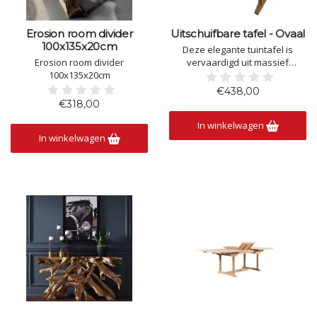
Erosion room divider
Uitschuifbare tafel - Ovaal
100x135x20cm
Deze elegante tuintafel is
Erosion room divider
vervaardigd uit massief
100x135x20cm
teakhout en combineert tijdloos
design met optimaal
€438,00
gebruiksgemak. Dankzij het
€318,00
slimme uitschuifbare systeem
In winkelwagen
kan de tafel eenvoudig worden
In winkelwagen
vergroot wanneer extra
zitplaatsen nodig zijn. Het
duurzame teakho