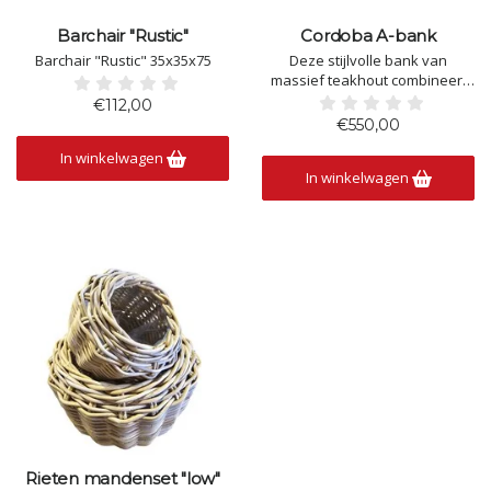
Barchair "Rustic"
Cordoba A-bank
Barchair "Rustic" 35x35x75
Deze stijlvolle bank van
massief teakhout combineert
een strak ontwerp met
€112,00
duurzame kwaliteit. De slanke
€550,00
vormgeving en warme
In winkelwagen
houttinten zorgen voor een
In winkelwagen
tijdloze uitstraling die perfect
past aan een eettafel, in de hal
of op een veranda. Dankzij de
stevige
Rieten mandenset "low"