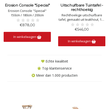
Erosion Console "Special"
Uitschuifbare Tuintafel -
rechthoekig
Erosion Console "Special"
150cm / 180cm / 200cm
Rechthoekige uitschuifbare
tafel, gemaakt uit teakhout, 100
x 180 /240cm . In uitstekende
€878,00
kwaliteit.
€546,00
Onderhoudsvriendelijk..
In winkelwagen
Direct leverbaar uit stock.
In winkelwagen
Echte kwaliteit
Top klantenservice
Meer dan 1.000 producten