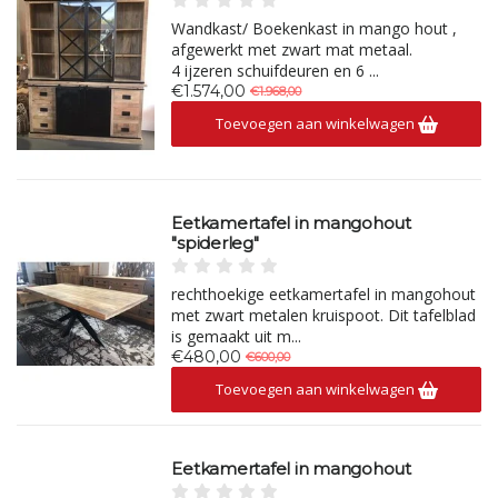
Wandkast/ Boekenkast in mango hout ,
afgewerkt met zwart mat metaal.
4 ijzeren schuifdeuren en 6 ...
€1.574,00
€1.968,00
Toevoegen aan winkelwagen
Eetkamertafel in mangohout
"spiderleg"
rechthoekige eetkamertafel in mangohout
met zwart metalen kruispoot. Dit tafelblad
is gemaakt uit m...
€480,00
€600,00
Toevoegen aan winkelwagen
Eetkamertafel in mangohout