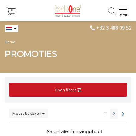
0
0
MENU
+32 3 488 09 52
Home
PROMOTIES
Open filters
Meest bekeken
1
2
Salontafel in mangohout