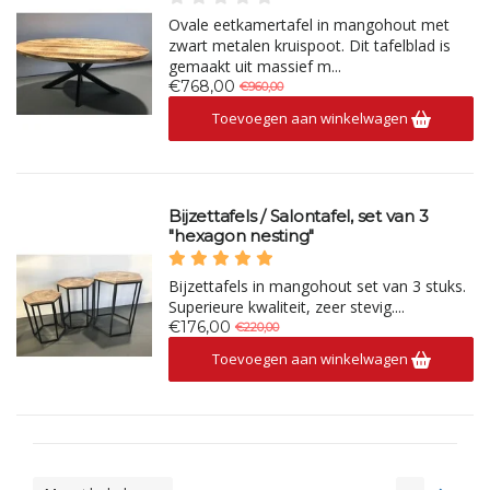
Ovale eetkamertafel in mangohout met
zwart metalen kruispoot. Dit tafelblad is
gemaakt uit massief m...
€768,00
€960,00
Toevoegen aan winkelwagen
Bijzettafels / Salontafel, set van 3
"hexagon nesting"
Bijzettafels in mangohout set van 3 stuks.
Superieure kwaliteit, zeer stevig....
€176,00
€220,00
Toevoegen aan winkelwagen