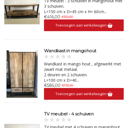
TV meubel - 3 schuiven in mangohout met
3 schuiven.
L=150 cm x D=45 cm x H= 60cm...
€416,00
€520,00
Toevoegen aan winkelwagen
Wandkast in mangohout
Wandkast in mango hout , afgewerkt met
zwart mat metaal.
2 deuren en 2 schuiven.
L=100 cm x D=40...
€585,00
€732,00
Toevoegen aan winkelwagen
TV meubel - 4 schuiven
TV meubel met 4 schuiven in mangohout