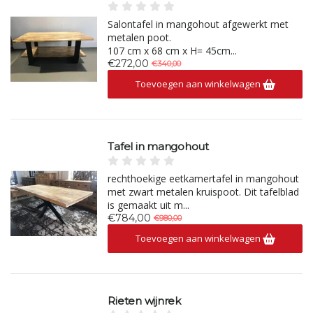
Salontafel in mangohout afgewerkt met
metalen poot.
107 cm x 68 cm x H= 45cm...
€272,00
€340,00
Toevoegen aan winkelwagen
Tafel in mangohout
rechthoekige eetkamertafel in mangohout
met zwart metalen kruispoot. Dit tafelblad
is gemaakt uit m...
€784,00
€980,00
Toevoegen aan winkelwagen
Rieten wijnrek