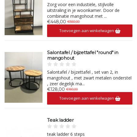
Zorg voor een industiële, stijlvolle
uitstraling in je woonkamer. Door de
combinatie mangohout met ...
€448,00
€560,00
Toevoegen aan winkelwagen
Salontafel / bijzettafel "round" in
mangohout
Salontafel / bijzettafel , set van 2, in
mangohout , met zwart metalen onderstel
, zeer degelijk ma...
€128,00
€160,00
Toevoegen aan winkelwagen
Teak ladder
teak ladder 6 steps