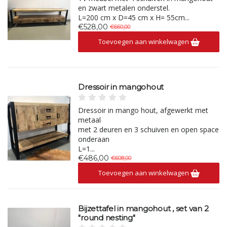
en zwart metalen onderstel.
L=200 cm x D=45 cm x H= 55cm...
€528,00
€660,00
Toevoegen aan winkelwagen
Dressoir in mangohout
Dressoir in mango hout, afgewerkt met
metaal
met 2 deuren en 3 schuiven en open space
onderaan
L=1...
€486,00
€608,00
Toevoegen aan winkelwagen
Bijzettafel in mangohout , set van 2
"round nesting"