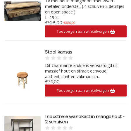
TV meubel in mangohout met zwart
metalen onderstel, ( 4 schuiven 2 deurtjes
en open space )
L=190...
€528,00
€660,00
Toevoegen aan winkelwagen
Stool kansas
Dit charmante krukje is vervaardigd uit
massief hout en straalt eenvoud,
authenticiteit en vakmansch...
€36,00
Toevoegen aan winkelwagen
Industriële wandkast in mangohout -
2 schuiven