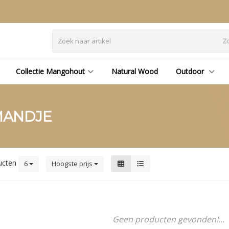
Z
Collectie Mangohout
Natural Wood
Outdoor
MANDJE
ucten
6
Hoogste prijs
Geen producten gevonden!...