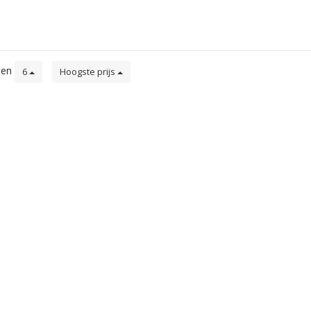
ten
6
Hoogste prijs