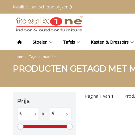
Kwaliteit aan scherpe prijzen
Stoelen
Tafels
Kasten & Dressoirs
Home
Tags
mandje
PRODUCTEN GETAGD MET 
Pagina 1 van 1
|
Prod
Prijs
€
€
tot