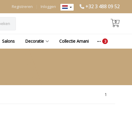
+32 3 488 09 52
Registreren
|
Inloggen
0
oeken
Salons
Decoratie
Collectie Amani
1