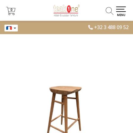
0
0
MENU
+32 3 488 09 52