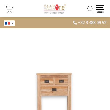
0
0
MENU
+32 3 488 09 52