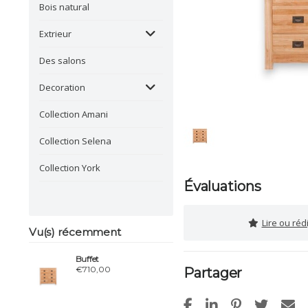
Bois natural
Extrieur
Des salons
Decoration
Collection Amani
Collection Selena
Collection York
Évaluations
Lire ou réd
Vu(s) récemment
Buffet
€710,00
Partager