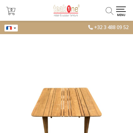
0
0
MENU
+32 3 488 09 52