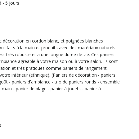
3 - 5 Jours
ec décoration en cordon blanc, et poignées blanches
ont faits à la main et produits avec des matériaux naturels
st très robuste et a une longue durée de vie. Ces paniers
biance agréable à votre maison ou à votre salon. Ils sont
tion et très pratiques comme paniers de rangement.
otre intérieur (ethnique). (Paniers de décoration - paniers
oût - paniers d'ambiance - trio de paniers ronds - ensemble
a main - panier de plage - panier à jouets - panier à
0
1