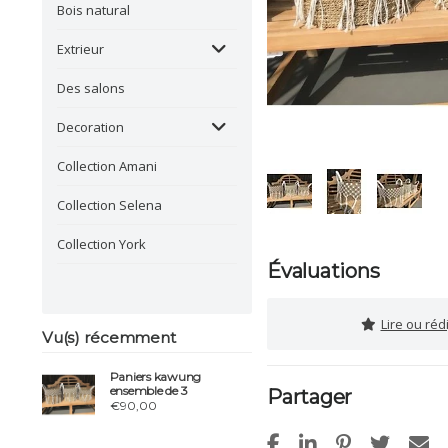
Bois natural
Extrieur
Des salons
Decoration
Collection Amani
Collection Selena
Collection York
Évaluations
Lire ou réd
Vu(s) récemment
Paniers kawung
ensemble de 3
Partager
€90,00