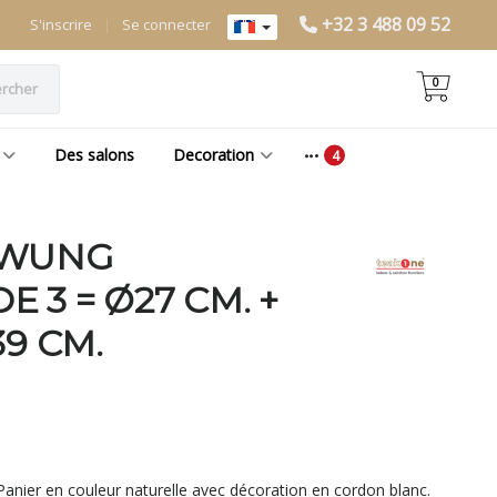
+32 3 488 09 52
S'inscrire
|
Se connecter
0
rcher
Des salons
Decoration
AWUNG
 3 = Ø27 CM. +
39 CM.
nier en couleur naturelle avec décoration en cordon blanc.