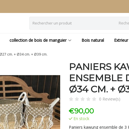
Reche
collection de bois de manguier
Bois natural
Extrieur
Ø27 cm. + Ø34 cm. + Ø39 cm.
PANIERS K
ENSEMBLE DE
Ø34 CM. + Ø
0 Review(s)
€
90,00
En stock
Paniers kawung ensemble de 3 Pa