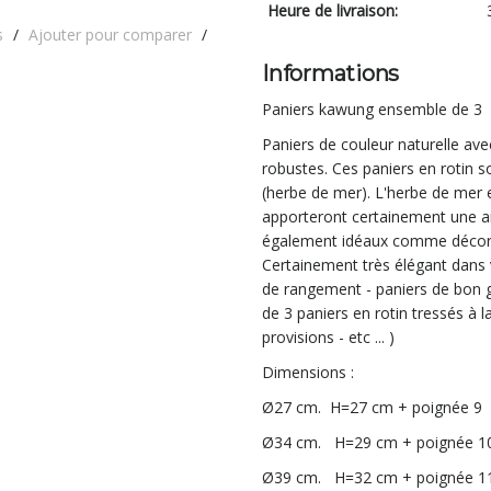
Heure de livraison:
s
/
Ajouter pour comparer
/
Informations
Paniers kawung ensemble de 3
Paniers de couleur naturelle av
robustes. Ces paniers en rotin s
(herbe de mer). L'herbe de mer e
apporteront certainement une am
également idéaux comme décora
Certainement très élégant dans v
de rangement - paniers de bon g
de 3 paniers en rotin tressés à l
provisions - etc ... )
Dimensions :
Ø27 cm. H=27 cm + poignée 9
Ø34 cm. H=29 cm + poignée 1
Ø39 cm. H=32 cm + poignée 1