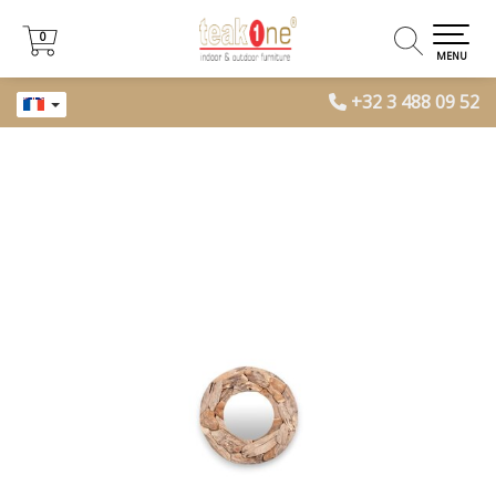
0
0
MENU
+32 3 488 09 52