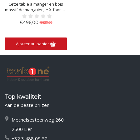
Cette table à manger en bois
massif de manguier, le X-foot en
métal donne de la fermeté à la
table. Le plateau de table est
€496,00
€620,00
résistant aux taches et à l’usure.
Il donne un look robuste et
moderne et s’intègre dans
l’intérieur de chacun.
Ajouter au panier
180 x 90 x78cm
Top kwaliteit
Aan de beste prijzen
Mechelsesteenweg 260
2500 Lier
+32 3 488 09 52