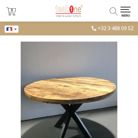
0
0
MENU
+32 3 488 09 52