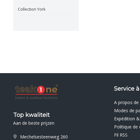
Collection York
Service à
A propos de
Modes de p
Top kwaliteit
Expédition &
Aan de beste prijzen
Politique de 
Fil RSS
Mechelsesteenweg 260