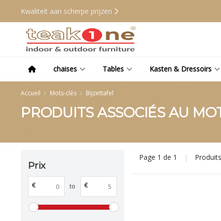
Kwaliteit aan scherpe prijzen
chaises
Tables
Kasten & Dressoirs
Accueil
Mots-clés
Bijzettafel
PRODUITS ASSOCIÉS AU MOT
Page 1 de 1
|
Produit
Prix
€
€
to