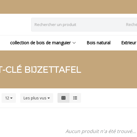
Reche
collection de bois de manguier
Bois natural
Extrieur
-CLÉ BIJZETTAFEL
s
12
Les plus vus
Aucun produit n'a été trouvé...