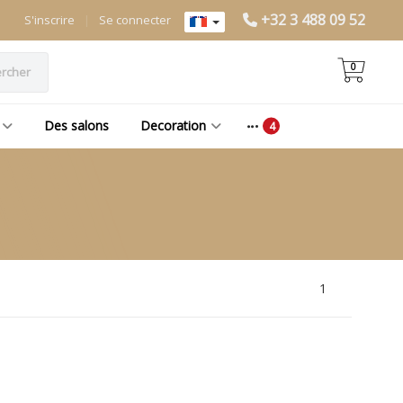
+32 3 488 09 52
S'inscrire
|
Se connecter
0
rcher
Des salons
Decoration
1