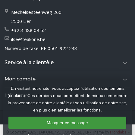
Mechelsesteenweg 260
2500 Lier
+32 3 488 09 52
ilse@teakone.be
Numéro de taxe: BE 0501 922 243
Service à la clientèle
Mon compte
En visitant notre site, vous acceptez l'utilisation des témoins
Infolettre
(cookies). Ces derniers nous permettent de mieux comprendre
la provenance de notre clientèle et son utilisation de notre site,
en plus d'en améliorer les fonctions.
Masquer ce message
© Copyright 2026 TEAK ONE / VERKOOPSHAL LIER
- Theme by
Frontlabel
-