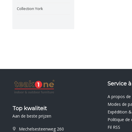
Collection York
Service à
A propos de
Modes de p
Top kwaliteit
Expédition &
Aan de beste prijzen
Politique de 
Fil RSS
Mechelsesteenweg 260