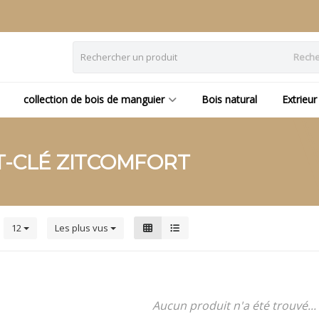
Reche
collection de bois de manguier
Bois natural
Extrieur
T-CLÉ ZITCOMFORT
s
12
Les plus vus
Aucun produit n'a été trouvé...