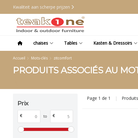
Kwaliteit aan scherpe prijzen
chaises
Tables
Kasten & Dressoirs
Accueil
Mots-clés
zitcomfort
PRODUITS ASSOCIÉS AU MO
Page 1 de 1
|
Produit
Prix
€
€
to