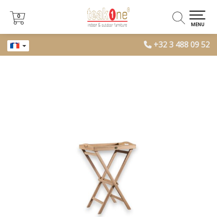
0
0
MENU
+32 3 488 09 52