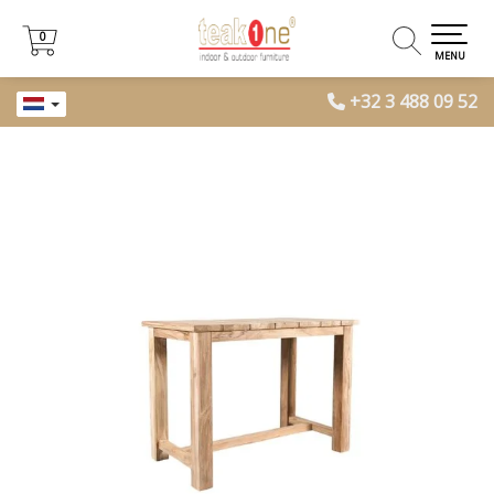
0
0
MENU
+32 3 488 09 52