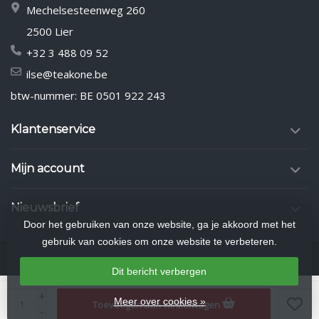
Mechelsesteenweg 260
2500 Lier
+32 3 488 09 52
ilse@teakone.be
btw-nummer: BE 0501 922 243
Klantenservice
Mijn account
Nieuwsbrief
Door het gebruiken van onze website, ga je akkoord met het
gebruik van cookies om onze website te verbeteren.
Dit bericht verbergen
© Copyright 2026 TEAK-ONE LIER
- Theme by
Frontlabel
- Powered by
+
Meer over cookies »
Toevoegen aan winkelwagen
Lightspeed
-