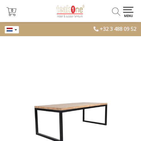
0
0
MENU
+32 3 488 09 52