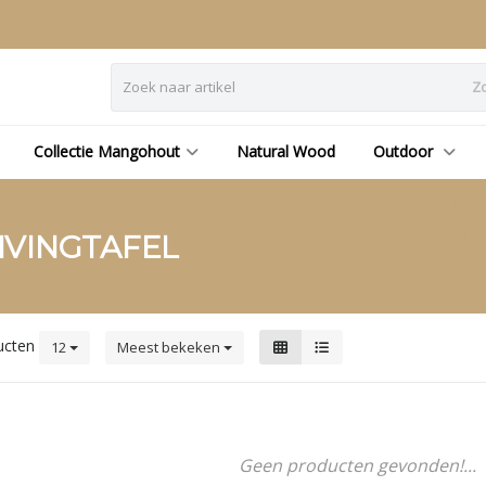
Z
Collectie Mangohout
Natural Wood
Outdoor
IVINGTAFEL
ucten
12
Meest bekeken
Geen producten gevonden!...