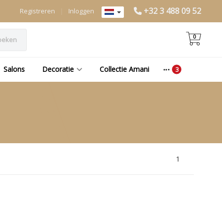
+32 3 488 09 52
Registreren
|
Inloggen
0
oeken
Salons
Decoratie
Collectie Amani
1