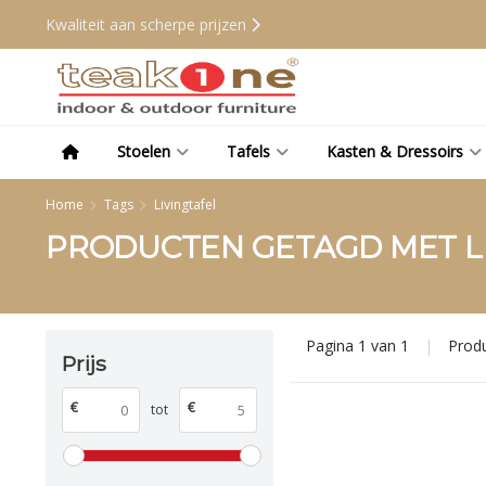
Kwaliteit aan scherpe prijzen
Stoelen
Tafels
Kasten & Dressoirs
Home
Tags
Livingtafel
PRODUCTEN GETAGD MET L
Pagina 1 van 1
|
Prod
Prijs
€
€
tot