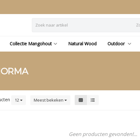
Z
Collectie Mangohout
Natural Wood
Outdoor
NORMA
ucten
12
Meest bekeken
Geen producten gevonden!...