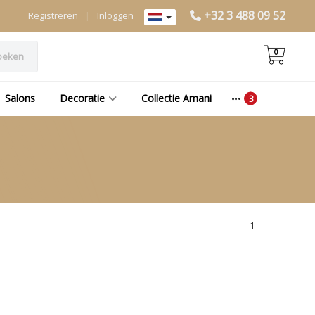
+32 3 488 09 52
Registreren
|
Inloggen
0
oeken
Salons
Decoratie
Collectie Amani
1