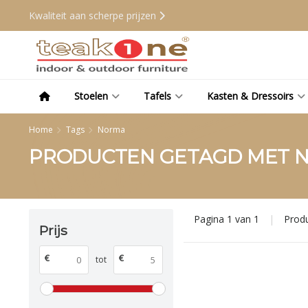
Kwaliteit aan scherpe prijzen
Stoelen
Tafels
Kasten & Dressoirs
Home
Tags
Norma
PRODUCTEN GETAGD MET 
Pagina 1 van 1
|
Prod
Prijs
€
€
tot