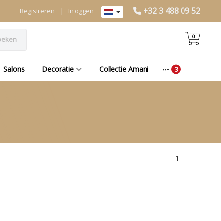
+32 3 488 09 52
Registreren
|
Inloggen
0
oeken
Salons
Decoratie
Collectie Amani
1