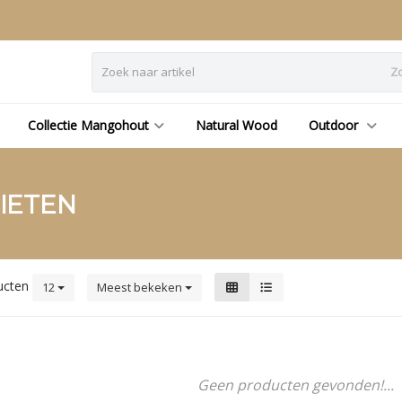
Z
Collectie Mangohout
Natural Wood
Outdoor
IETEN
ucten
12
Meest bekeken
Geen producten gevonden!...