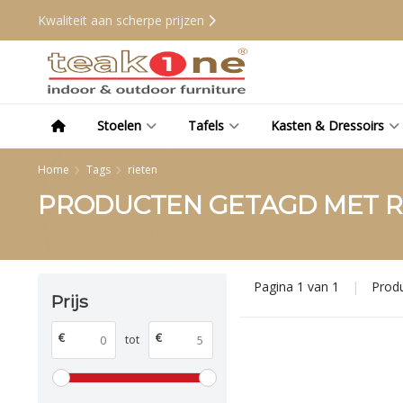
Kwaliteit aan scherpe prijzen
Stoelen
Tafels
Kasten & Dressoirs
Home
Tags
rieten
PRODUCTEN GETAGD MET R
Pagina 1 van 1
|
Prod
Prijs
€
€
tot