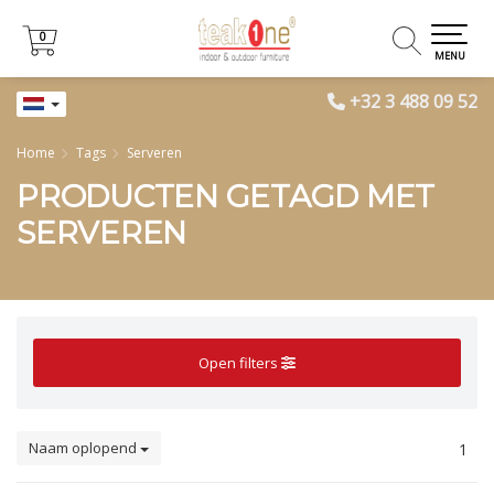
0
0
MENU
+32 3 488 09 52
Home
Tags
Serveren
PRODUCTEN GETAGD MET
SERVEREN
Open filters
Naam oplopend
1