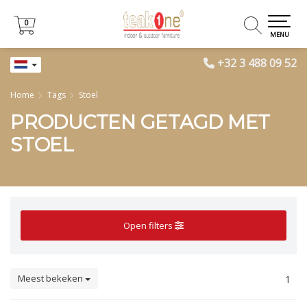
0
0
MENU
+32 3 488 09 52
Home
Tags
Stoel
PRODUCTEN GETAGD MET
STOEL
Open filters
Meest bekeken
1