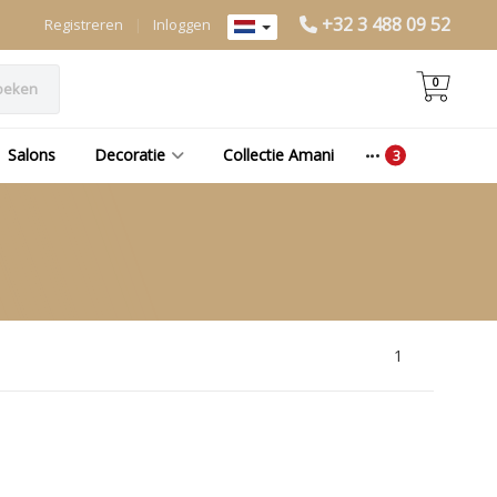
+32 3 488 09 52
Registreren
|
Inloggen
0
oeken
Salons
Decoratie
Collectie Amani
1