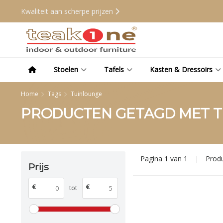
Kwaliteit aan scherpe prijzen
Stoelen
Tafels
Kasten & Dressoirs
Home
Tags
Tuinlounge
PRODUCTEN GETAGD MET 
Pagina 1 van 1
|
Prod
Prijs
€
€
tot