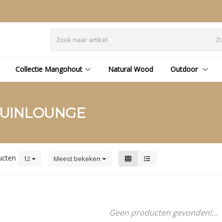
Z
Collectie Mangohout
Natural Wood
Outdoor
TUINLOUNGE
ucten
12
Meest bekeken
Geen producten gevonden!...