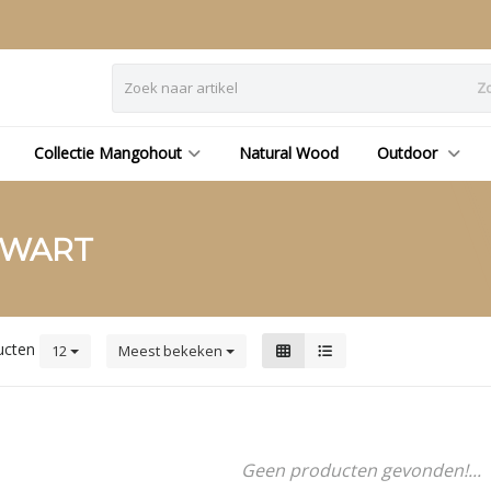
Z
Collectie Mangohout
Natural Wood
Outdoor
ZWART
ucten
12
Meest bekeken
Geen producten gevonden!...