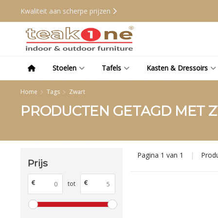
Kwaliteit aan scherpe prijzen
Stoelen
Tafels
Kasten & Dressoirs
Home
Tags
Zwart
PRODUCTEN GETAGD MET 
Pagina 1 van 1
|
Prod
Prijs
€
€
tot