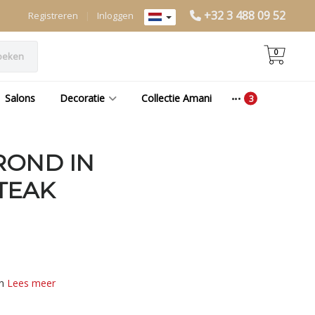
+32 3 488 09 52
Registreren
|
Inloggen
0
oeken
Salons
Decoratie
Collectie Amani
ROND IN
TEAK
en
Lees meer