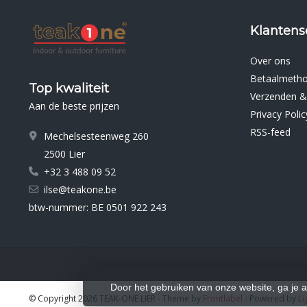
Klantens
Over ons
Betaalmeth
Top kwaliteit
Verzenden &
Aan de beste prijzen
Privacy Polic
RSS-feed
Mechelsesteenweg 260
2500 Lier
+32 3 488 09 52
ilse@teakone.be
btw-nummer: BE 0501 922 243
Door het gebruiken van onze website, ga je 
© Copyright 2026 TEAK-ONE LIER
- Theme by
Frontlabel
- Powered by
Li