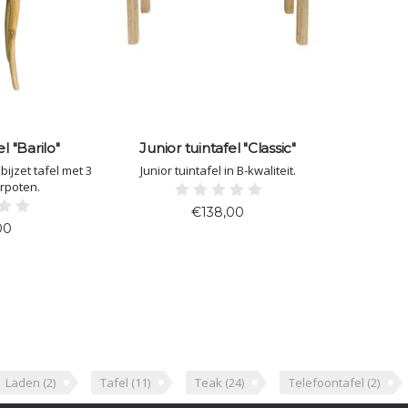
l "Barilo"
Junior tuintafel "Classic"
bijzet tafel met 3
Junior tuintafel in B-kwaliteit.
rpoten.
€138,00
00
Laden
(2)
Tafel
(11)
Teak
(24)
Telefoontafel
(2)