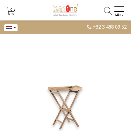
0
0
MENU
+32 3 488 09 52